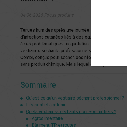
04.06.2026
Focus produits
Tenues humides après une journée sur le terrain, odeu
d'infections cutanées liés à des équipements mal s
à ces problématiques au quotidien. Pour y répondre
vestiaires séchants professionnels, l'HYGIbox One, l
Combi, conçus pour sécher, désinfecter et désodoriser
sans produit chimique. Mais lequel correspond à votre 
Sommaire
Qu'est-ce qu'un vestiaire séchant professionnel ?
L'essentiel à retenir
Quels vestiaires séchants pour vos métiers ?
Agroalimentaire
Bâtiment, TP et routes