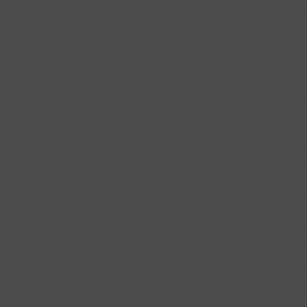
HYGIbox Combi
Vestiaire séchant
groupes de 4 à 14 personnes avec
sèche-bottes intégré