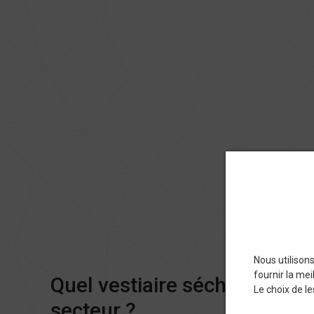
Nous utilison
fournir la mei
Quel vestiaire séchant profe
Le choix de l
secteur ?