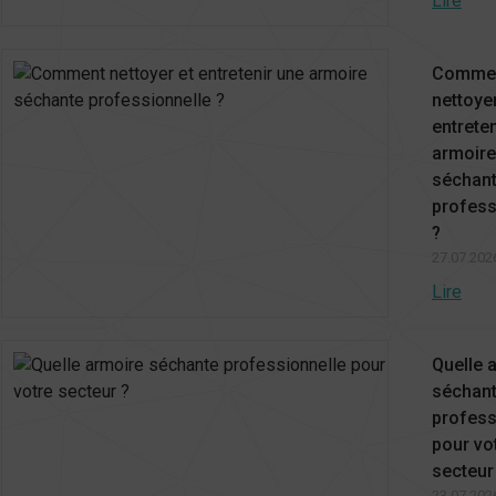
Lire
Comme
nettoyer
entrete
armoire
séchan
profess
?
27.07.202
Lire
Quelle 
séchan
profess
pour vo
secteur
23.07.202