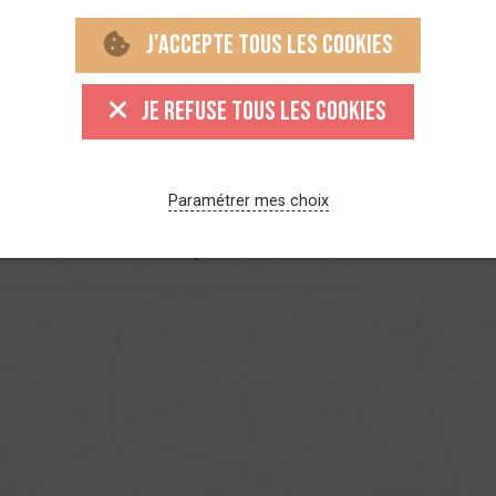
J'accepte tous les cookies
Je refuse tous les cookies
rs persistantes dans les vestiaires, risques
échés… De nombreux professionnels font face
, Hygitec propose une gamme complète de
'HYGIbox Twin, l'HYGIbox Group et l'HYGIbox
Paramétrer mes choix
 les tenues de travail et EPI en profondeur,
activité ? Tour d'horizon par secteur.