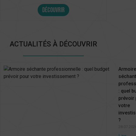
Découvrir
ACTUALITÉS À DÉCOUVRIR
Armoir
séchan
profess
: quel b
prévoir
votre
investi
?
28.07.202